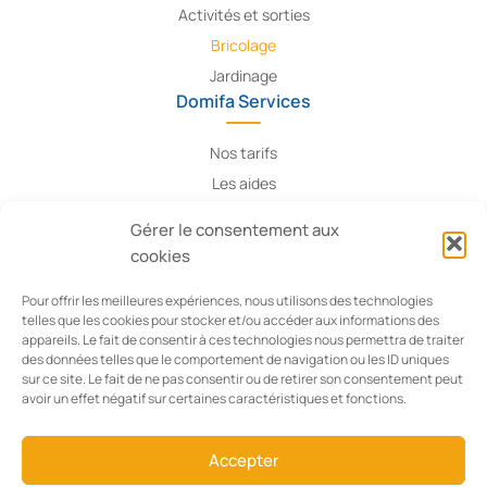
Activités et sorties
Bricolage
Jardinage
Domifa Services
Nos tarifs
Les aides
Contact
Gérer le consentement aux
Recrutement
cookies
Informations Légales
Pour offrir les meilleures expériences, nous utilisons des technologies
telles que les cookies pour stocker et/ou accéder aux informations des
Politique de confidentialité
appareils. Le fait de consentir à ces technologies nous permettra de traiter
Conditions générales de vente
des données telles que le comportement de navigation ou les ID uniques
sur ce site. Le fait de ne pas consentir ou de retirer son consentement peut
Mentions légales
avoir un effet négatif sur certaines caractéristiques et fonctions.
Gestion des cookies
Accepter
Avis clients
4.1